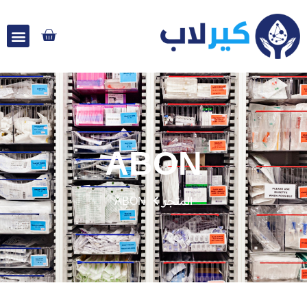
ABON
المتجر
ABON