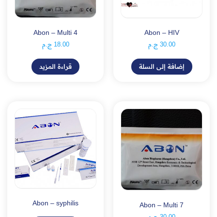
Abon – Multi 4
Abon – HIV
30.00
ج.م
18.00
ج.م
إضافة إلى السلة
قراءة المزيد
Abon – syphilis
Abon – Multi 7
30.00
ج.م