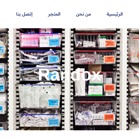
الرئيسية
من نحن
المتجر
إتصل بنا
Randox
المتجر
Randox