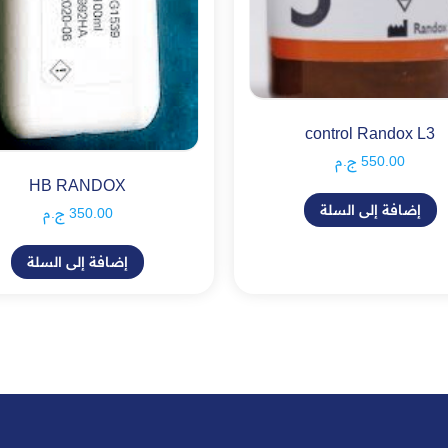
control Randox L3
550.00
ج.م
HB RANDOX
إضافة إلى السلة
350.00
ج.م
إضافة إلى السلة