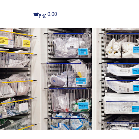
0.00
ج.م