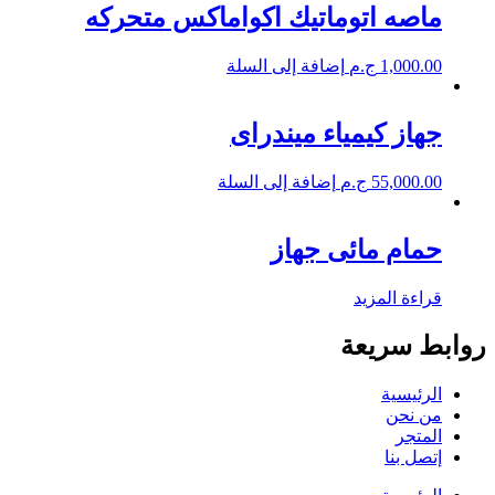
ماصه اتوماتيك اكواماكس متحركه
1,000.00
ج.م
إضافة إلى السلة
جهاز كيمياء ميندراى
55,000.00
ج.م
إضافة إلى السلة
حمام مائى جهاز
قراءة المزيد
روابط سريعة
الرئيسية
من نحن
المتجر
إتصل بنا