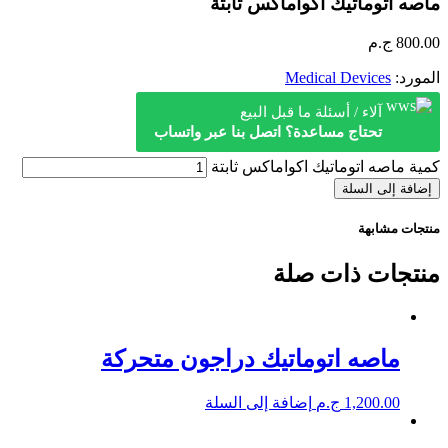
ماصه اتوماتيك اكواماكس ثابتة
800.00
ج.م
المورد:
Medical Devices
آلاء / أسئلة ما قبل البيع
تحتاج مساعدة؟ اتصل بنا عبر واتساب
كمية ماصه اتوماتيك اكواماكس ثابتة
إضافة إلى السلة
منتجات مشابهة
منتجات ذات صلة
ماصه اتوماتيك دراجون متحركة
1,200.00
ج.م
إضافة إلى السلة