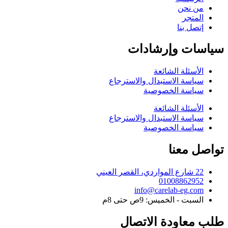
من نحن
المتجر
إتصل بنا
سياسات وإرشادات
الأسئلة الشائعة
سياسة الاستبدال والاسترجاع
سياسة الخصوصية
الأسئلة الشائعة
سياسة الاستبدال والاسترجاع
سياسة الخصوصية
تواصل معنا
22 شارع المواردي، القصر العيني
01008862952
info@carelab-eg.com
السبت - الخميس: 9ص حتى 8م
طلب معاودة الاتصال