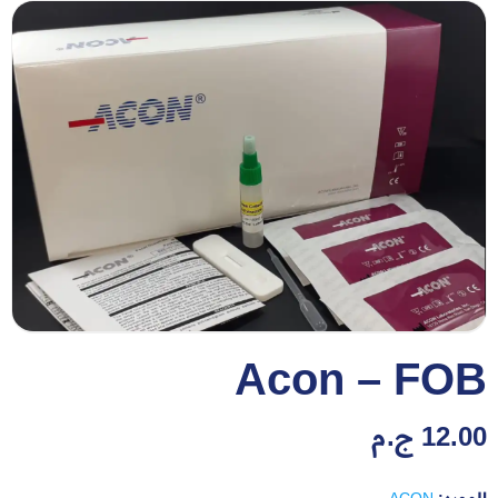
Acon – FOB
12.00
ج.م