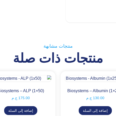
منتجات مشابهة
منتجات ذات صلة
iosystems – ALP (1×50)
Biosystems – Albumin (1×
130.00
ج.م
175.00
ج.م
إضافة إلى السلة
إضافة إلى السلة