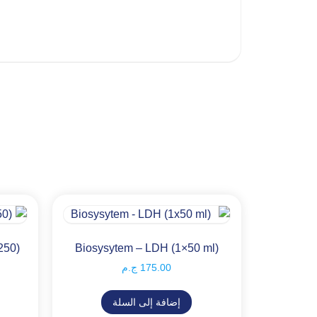
250)
Biosysytem – LDH (1×50 ml)
175.00
ج.م
إضافة إلى السلة