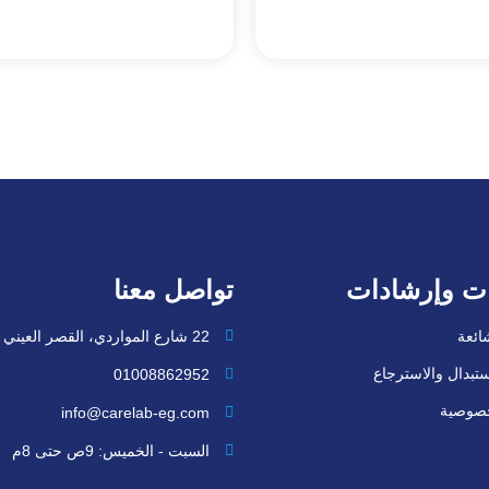
ت وإرشادات
تواصل معنا
شائعة
22 شارع المواردي، القصر العيني
تبدال والاسترجاع
01008862952
خصوصية
info@carelab-eg.com
السبت - الخميس: 9ص حتى 8م