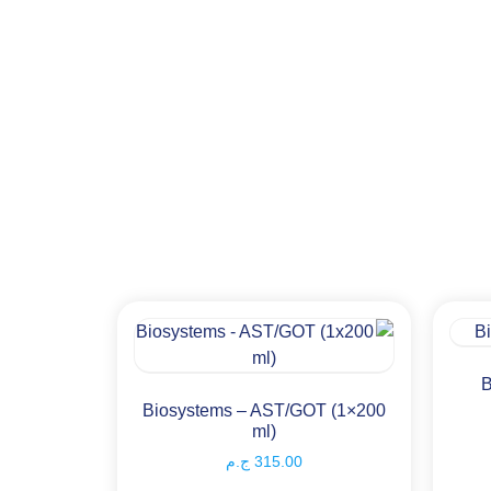
B
Biosystems – AST/GOT (1×200
ml)
315.00
ج.م