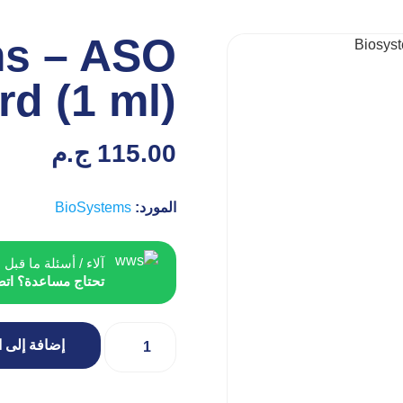
ms – ASO
rd (1 ml)
115.00
ج.م
المورد:
BioSystems
آلاء / أسئلة ما قبل ا
تحتاج مساعدة؟ اتص
إضافة إلى ا