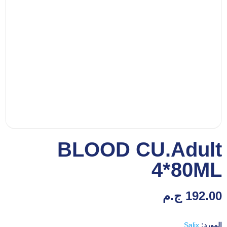
BLOOD CU.Adult
4*80ML
192.00
ج.م
المورد:
Salix