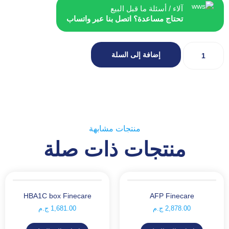
آلاء / أسئلة ما قبل البيع
تحتاج مساعدة؟ اتصل بنا عبر واتساب
إضافة إلى السلة
منتجات مشابهة
منتجات ذات صلة
HBA1C box Finecare
AFP Finecare
2,878.00
ج.م
1,681.00
ج.م