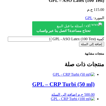
GPL – ASO Latex (100 Test)
115.00
ج.م
المورد:
GPL
آلاء / أسئلة ما قبل البيع
تحتاج مساعدة؟ اتصل بنا عبر واتساب
كمية GPL - ASO Latex (100 Test)
إضافة إلى السلة
منتجات مشابهة
منتجات ذات صلة
GPL – CRP Turbi (50 ml)
500.00
ج.م
إضافة إلى السلة