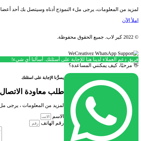
لمزيد من المعلومات، يرجى ملء النموذج أدناه وسيتصل بك أحد أعض
املأ الآن
© 2022 كير لاب. جميع الحقوق محفوظة.
فريق دعم العملاء لدينا هنا للإجابة على أسئلتك. أسألنا أي شيء!
👋 مرحبًا، كيف يمكنني المساعدة؟
يسرُّنا الإجابة على اسئلتك
طلب معاودة الاتصال
لمزيد من المعلومات ، يرجى مل
الاسم
رقم الهاتف