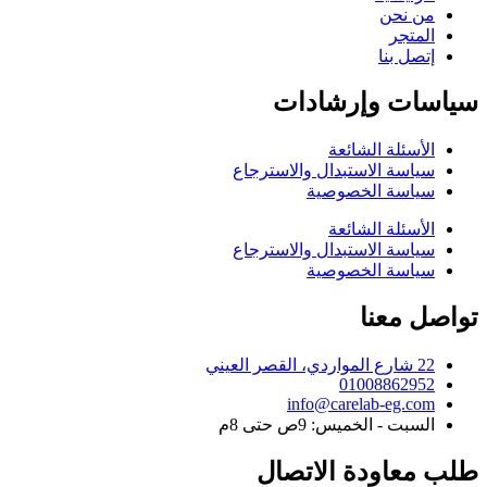
من نحن
المتجر
إتصل بنا
سياسات وإرشادات
الأسئلة الشائعة
سياسة الاستبدال والاسترجاع
سياسة الخصوصية
الأسئلة الشائعة
سياسة الاستبدال والاسترجاع
سياسة الخصوصية
تواصل معنا
22 شارع المواردي، القصر العيني
01008862952
info@carelab-eg.com
السبت - الخميس: 9ص حتى 8م
طلب معاودة الاتصال