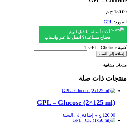
GPL – Cholride
180.00
ج.م
المورد:
GPL
آلاء / أسئلة ما قبل البيع
تحتاج مساعدة؟ اتصل بنا عبر واتساب
كمية GPL - Cholride
إضافة إلى السلة
منتجات مشابهة
منتجات ذات صلة
GPL – Glucose (2×125 ml)
120.00
ج.م
إضافة إلى السلة