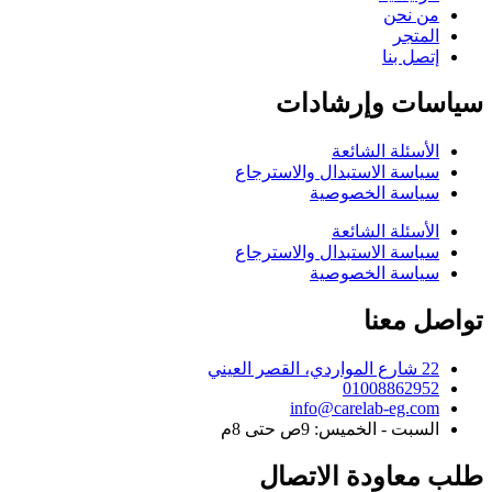
من نحن
المتجر
إتصل بنا
سياسات وإرشادات
الأسئلة الشائعة
سياسة الاستبدال والاسترجاع
سياسة الخصوصية
الأسئلة الشائعة
سياسة الاستبدال والاسترجاع
سياسة الخصوصية
تواصل معنا
22 شارع المواردي، القصر العيني
01008862952
info@carelab-eg.com
السبت - الخميس: 9ص حتى 8م
طلب معاودة الاتصال