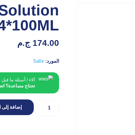
 Solution
4*100ML
174.00
ج.م
المورد:
Salix
آلاء / أسئلة ما قبل ا
تحتاج مساعدة؟ اتص
إضافة إلى ا