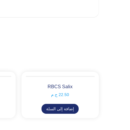
RBCS Salix
22.50
ج.م
إضافة إلى السلة