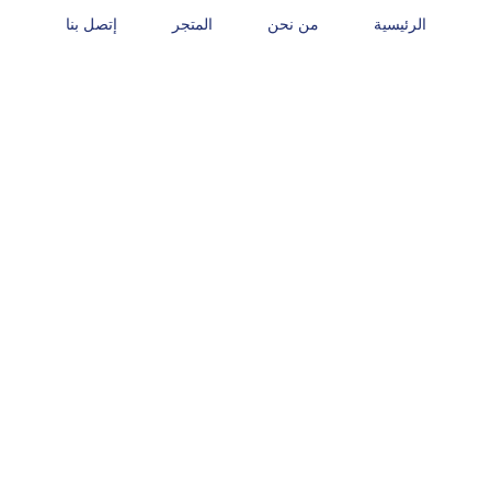
الرئيسية
من نحن
المتجر
إتصل بنا
Iodine Solution 4*100ML
المتجر
Iodine Solution 4*100ML