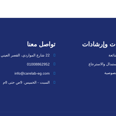
ت وإرشادات
تواصل معنا
شائعة
22 شارع المواردي، القصر العيني
تبدال والاسترجاع
01008862952
خصوصية
info@carelab-eg.com
السبت - الخميس: 9ص حتى 8م