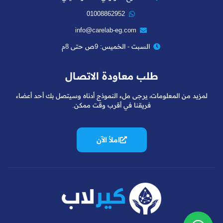
01008862952
info@carelab-eg.com
السبت - الخميس: 9ص حتى 8م
طلب معاودة الاتصال
لمزيد من المعلومات، يرجى ملء النموذج أدناه وسيتصل بك أحد أعضاء
فريقنا في أقرب وقت ممكن.
املأ الآن
فريق دعم العملاء لدينا هنا للإجابة على
أسئلتك. أسألنا أي شيء!