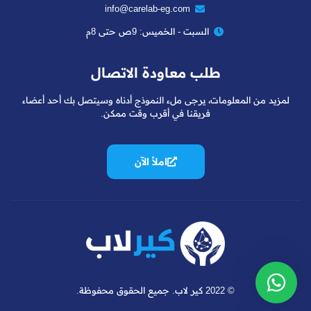
info@carelab-eg.com
السبت - الخميس: 9ص حتى 8م
طلب معاودة الاتصال
لمزيد من المعلومات، يرجى ملء النموذج أدناه وسيتصل بك أحد أعضاء
فريقنا في أقرب وقت ممكن.
املأ الآن
فريق دعم العملاء لدينا هنا للإجابة على
أسئلتك. أسألنا أي شيء!
مرحبًا، كيف يمكنني المساعدة؟
© 2022 كير لاب. جميع الحقوق محفوظة.