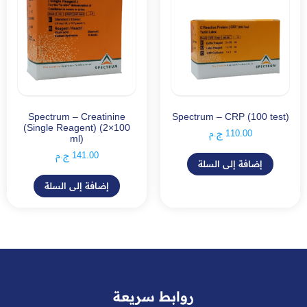
Spectrum – Creatinine
Spectrum – CRP (100 test)
(Single Reagent) (2×100
110.00
ج.م
ml)
141.00
ج.م
إضافة إلى السلة
إضافة إلى السلة
روابط سريعة