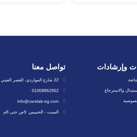
ت وإرشادات
تواصل معنا
شائعة
22 شارع المواردي، القصر العيني
تبدال والاسترجاع
01008862952
خصوصية
info@carelab-eg.com
السبت - الخميس: 9ص حتى 8م