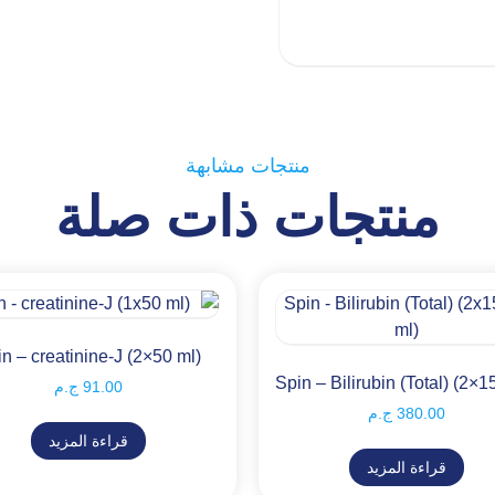
منتجات مشابهة
منتجات ذات صلة
n – creatinine-J (2×50 ml)
Spin – Bilirubin (Total) (2×1
91.00
ج.م
380.00
ج.م
قراءة المزيد
قراءة المزيد