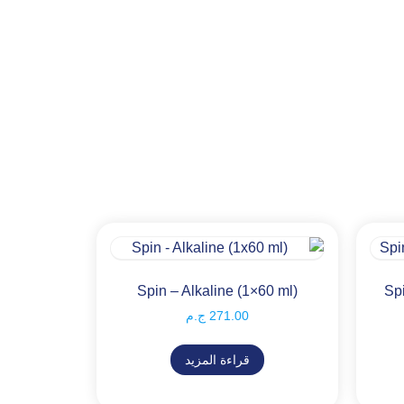
Spin – Alkaline (1×60 ml)
Spi
271.00
ج.م
قراءة المزيد