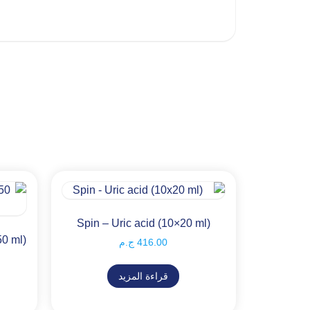
Spin – Uric acid (10×20 ml)
50 ml)
416.00
ج.م
قراءة المزيد