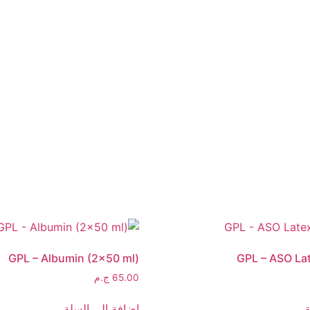
GPL – Albumin (2×50 ml)
GPL – ASO Lat
65.00
ج.م
ة
إضافة إلى السلة