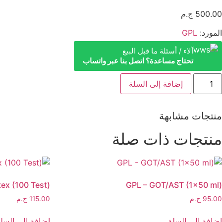
500.00
ج.م
المورد:
GPL
آلاء / أسئلة ما قبل البيع
تحتاج مساعدة؟ اتصل بنا عبر واتساب
مية
إضافة إلى السلة
GP
R
Turb
منتجات مشابهة
(5
ml
منتجات ذات صلة
ex (100 Test)
GPL – GOT/AST (1×50 ml)
95.00
ج.م
115.00
ج.م
إضافة إلى السلة
إضافة إلى السل